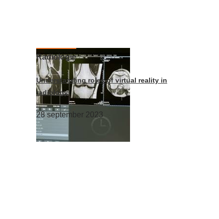
Radiologie
Understanding roles of virtual reality in
radiology
28 september 2023