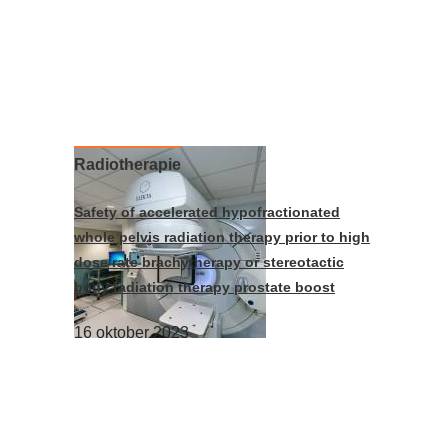
Radiotherapie
Safety of accelerated hypofractionated
whole pelvis radiation therapy prior to high
dose rate brachytherapy or stereotactic
body radiation therapy prostate boost
16 oktober 2023