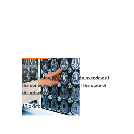
Radiologie
Deep learning in radiology: An overview of
the concepts and a survey of the state of
the art with focus on MRI
17 oktober 2023