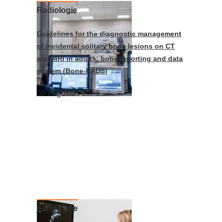
Radiologie
Guidelines for the diagnostic management
of incidental solitary bone lesions on CT
and MRI in adults: bone reporting and data
system (Bone-RADS)
08 augustus 2023
Echografie