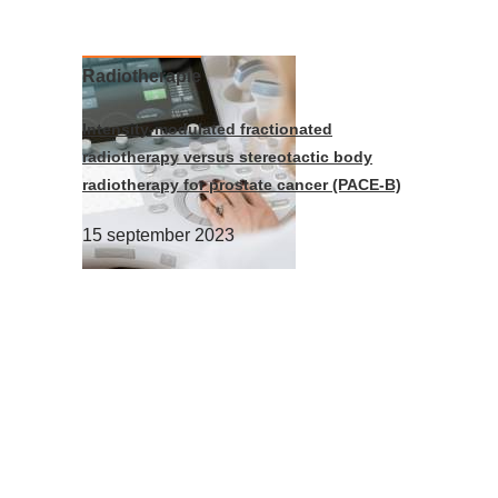
Radiotherapie
Intensity-modulated fractionated
radiotherapy versus stereotactic body
radiotherapy for prostate cancer (PACE-B)
15 september 2023