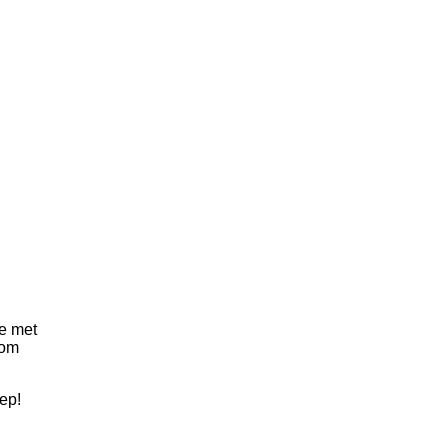
ie met
 om
ep!