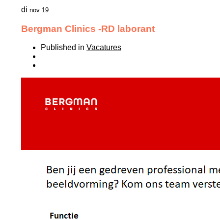
di
nov 19
Bergman Clinics -RD laborant
Published in
Vacatures