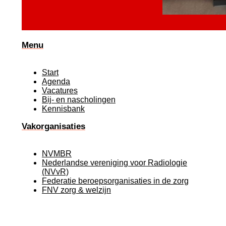
Menu
Start
Agenda
Vacatures
Bij- en nascholingen
Kennisbank
Vakorganisaties
NVMBR
Nederlandse vereniging voor Radiologie
(NVvR)
Federatie beroepsorganisaties in de zorg
FNV zorg & welzijn